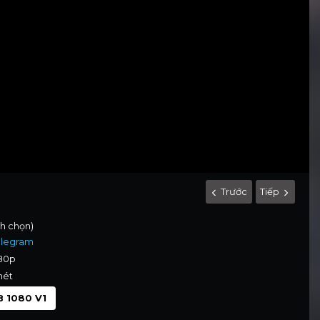
Trước
Tiếp
nh chọn)
elegram
080p
nét
 1080 V1