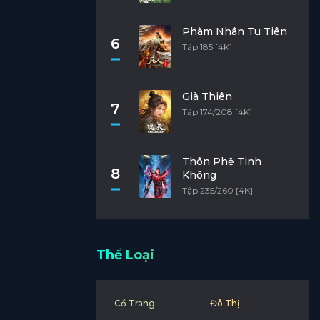
Phàm Nhân Tu Tiên
6
Tập 185 [4K]
Già Thiên
7
Tập 174/208 [4K]
Thôn Phệ Tinh
8
Không
Tập 235/260 [4K]
Thể Loại
Cổ Trang
Đô Thị