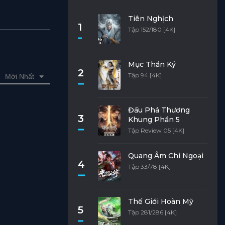
Tiên Nghịch
1
Tập 152/180 [4K]
Mục Thần Ký
2
Tập 94 [4K]
Mới Nhất
Đấu Phá Thương
3
Khung Phần 5
Tập Review 05 [4K]
Quang Âm Chi Ngoại
4
Tập 33/78 [4K]
Thế Giới Hoàn Mỹ
5
Tập 281/286 [4K]