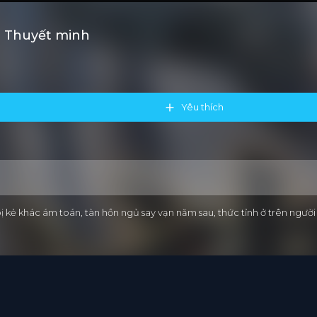
b Thuyết minh
Yêu thích
ị kẻ khác ám toán, tàn hồn ngủ say vạn năm sau, thức tỉnh ở trên ngư