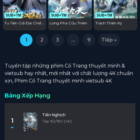
SUB+TM
SUB+TM
SUB+TM
Tu Tiên Giả Đại Chiến
Long Phá Cửu Thiên
Trạch Thiên Ký
Siêu Năng Lực 3D
1
2
3
…
9
Tiếp »
Tuyển tập những phim Cổ Trang thuyết minh &
vietsub hay nhất, mới nhất với chất lượng 4K chuẩn
xịn, Phim Cổ Trang thuyết minh vietsub 4K
Bảng Xếp Hạng
Tiên Nghịch
1
Tập 152/180 [4K]