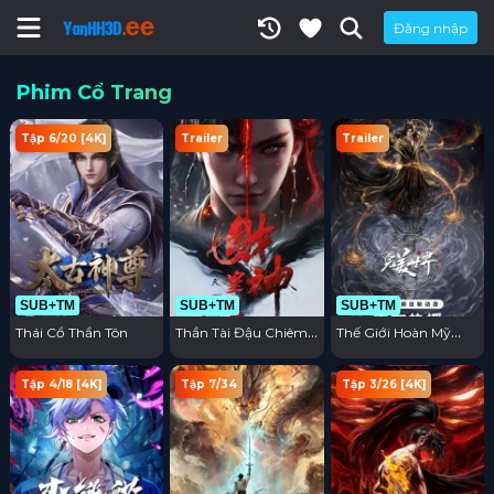
Đăng nhập
Phim Cổ Trang
Tập 6/20 [4K]
Trailer
Trailer
SUB+TM
SUB+TM
SUB+TM
Thái Cổ Thần Tôn
Thần Tài Đậu Chiêm
Thế Giới Hoàn Mỹ
Long
Movie: Cửu Kiếp Phần
Thiên
Tập 4/18 [4K]
Tập 7/34
Tập 3/26 [4K]