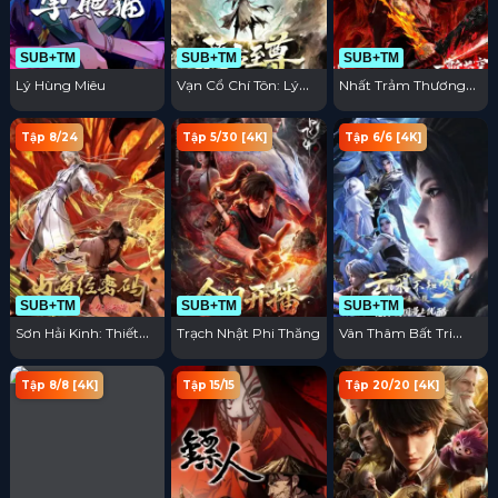
SUB+TM
SUB+TM
SUB+TM
Lý Hùng Miêu
Vạn Cổ Chí Tôn: Lý
Nhất Trảm Thương
Vân Tiêu Truyện
Khung
Tập 8/24
Tập 5/30 [4K]
Tập 6/6 [4K]
SUB+TM
SUB+TM
SUB+TM
Sơn Hải Kinh: Thiết
Trạch Nhật Phi Thăng
Vân Thâm Bất Tri
Lập Lại Trật Tự
Mộng: Trận Chiến
Trục Minh
Tập 8/8 [4K]
Tập 15/15
Tập 20/20 [4K]