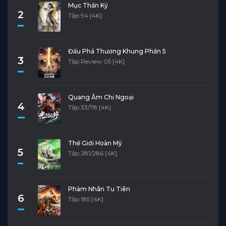
Mục Thần Ký
2
Tập 94 [4K]
Đấu Phá Thương Khung Phần 5
3
Tập Review 05 [4K]
Quang Âm Chi Ngoại
4
Tập 33/78 [4K]
Thế Giới Hoàn Mỹ
5
Tập 281/286 [4K]
Phàm Nhân Tu Tiên
6
Tập 185 [4K]