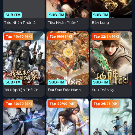
SUB+TM
SUB+TM
SUB+TM
Tiêu Nhân Phần 2
Tiêu Nhân Phần 1
Bàn Long
Tập 40/40 [4K]
Tập 16/16 [4K]
Tập 22/24 [4K]
SUB+TM
SUB+TM
SUB+TM
Tôi Nộp Tận Thế Cho
Đại Đạo Độc Hành
Sưu Thần Ký
Quốc Gia
Tập 40/40 [4K]
Tập 40/40 [4K]
Tập 26/26 [4K]