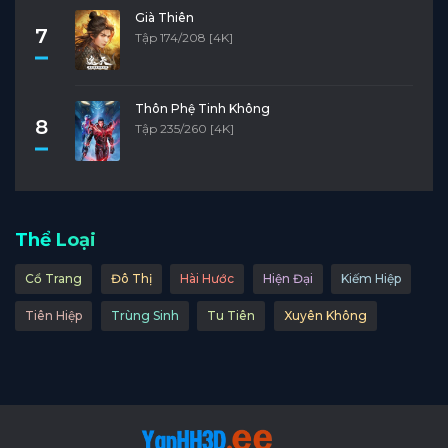
Già Thiên
7
Tập 174/208 [4K]
Thôn Phệ Tinh Không
8
Tập 235/260 [4K]
Thể Loại
Cổ Trang
Đô Thị
Hài Hước
Hiện Đại
Kiếm Hiệp
Tiên Hiệp
Trùng Sinh
Tu Tiên
Xuyên Không