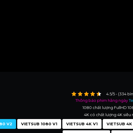
4.5/5 - (334 bì
Thông báo phim hằng ngày
T
1080 chất lượng FullHD 1
4K có chất lượng 4K siêu 
80 V2
VIETSUB 1080 V1
VIETSUB 4K V1
VIETSUB 4K