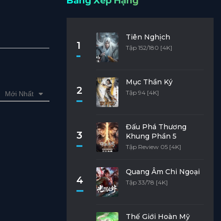
Bảng Xếp Hạng
Tiên Nghịch
1
Tập 152/180 [4K]
Mục Thần Ký
2
Tập 94 [4K]
Mới Nhất
Đấu Phá Thương
3
Khung Phần 5
Tập Review 05 [4K]
Quang Âm Chi Ngoại
4
Tập 33/78 [4K]
Thế Giới Hoàn Mỹ