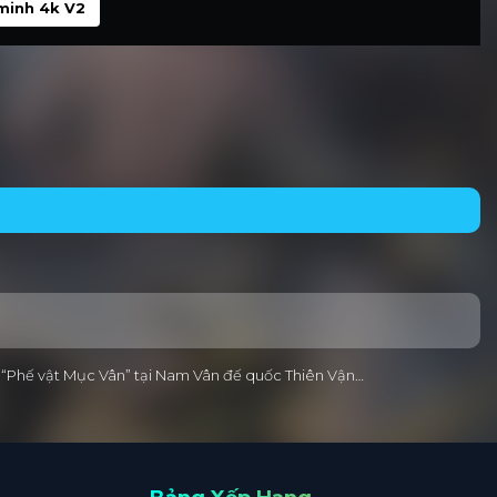
minh 4k V2
ời “Phế vật Mục Vân” tại Nam Vân đế quốc Thiên Vận…