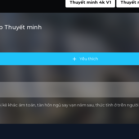
Thuyết minh 4k V1
Thuyết 
b Thuyết minh
Yêu thích
ị kẻ khác ám toán, tàn hồn ngủ say vạn năm sau, thức tỉnh ở trên ngư