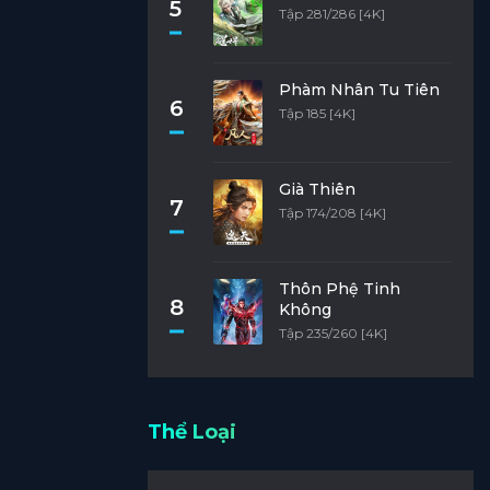
5
Tập 281/286 [4K]
Phàm Nhân Tu Tiên
6
Tập 185 [4K]
Già Thiên
7
Tập 174/208 [4K]
Thôn Phệ Tinh
8
Không
Tập 235/260 [4K]
Thể Loại