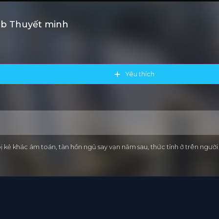
ub Thuyết minh
Yêu thích
ị kẻ khác ám toán, tàn hồn ngủ say vạn năm sau, thức tỉnh ở trên ngư