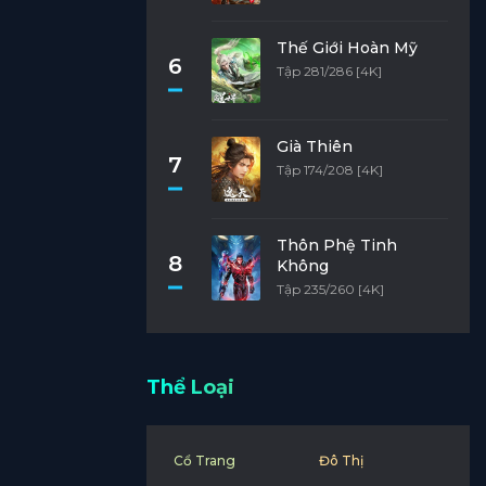
Thế Giới Hoàn Mỹ
6
Tập 281/286 [4K]
Già Thiên
7
Tập 174/208 [4K]
Thôn Phệ Tinh
8
Không
Tập 235/260 [4K]
Thể Loại
Cổ Trang
Đô Thị