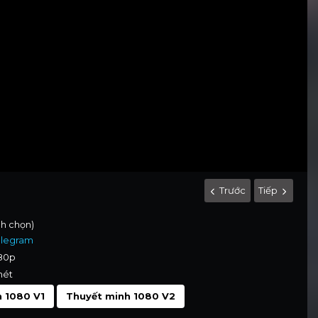
Trước
Tiếp
nh chọn)
elegram
080p
nét
 1080 V1
Thuyết minh 1080 V2