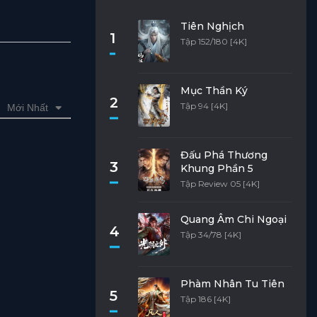
Tiên Nghịch
1
Tập 152/180 [4K]
Mục Thần Ký
2
Tập 94 [4K]
Mới Nhất
Đấu Phá Thương
3
Khung Phần 5
Tập Review 05 [4K]
Quang Âm Chi Ngoại
4
Tập 34/78 [4K]
Phàm Nhân Tu Tiên
5
Tập 186 [4K]