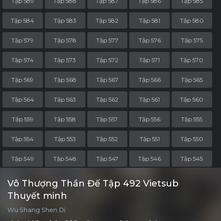
Tập 589
Tập 588
Tập 587
Tập 586
Tập 585
Tập 584
Tập 583
Tập 582
Tập 581
Tập 580
Tập 579
Tập 578
Tập 577
Tập 576
Tập 575
Tập 574
Tập 573
Tập 572
Tập 571
Tập 570
Tập 569
Tập 568
Tập 567
Tập 566
Tập 565
Tập 564
Tập 563
Tập 562
Tập 561
Tập 560
Tập 559
Tập 558
Tập 557
Tập 556
Tập 555
Tập 554
Tập 553
Tập 552
Tập 551
Tập 550
Tập 549
Tập 548
Tập 547
Tập 546
Tập 545
Tập 544
Tập 543
Tập 542
Tập 541
Tập 540
Vô Thượng Thần Đế Tập 492 Vietsub
Thuyết minh
Tập 539
Tập 538
Tập 537
Tập 536
Tập 535
Wu Shang Shen Di
Tập 534
Tập 533
Tập 532
Tập 531
Tập 530