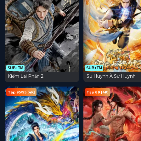
SUB+TM
SUB+TM
Kiếm Lai Phần 2
Sư Huynh À Sư Huynh
Tập 95/95 [4K]
Tập 89 [4K]