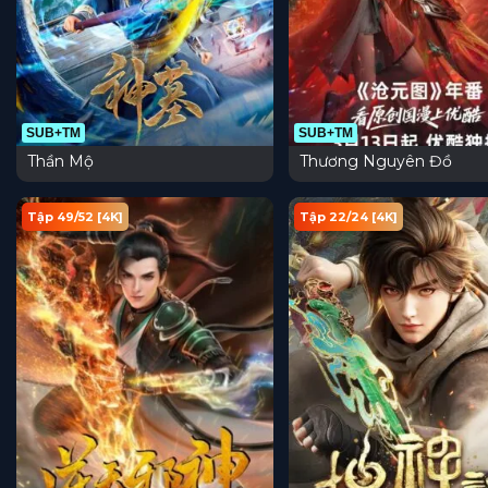
SUB+TM
SUB+TM
Thần Mộ
Thương Nguyên Đồ
Tập 49/52 [4K]
Tập 22/24 [4K]