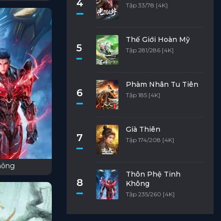
4
Tập 33/78 [4K]
Thế Giới Hoàn Mỹ
5
Tập 281/286 [4K]
Phàm Nhân Tu Tiên
6
Tập 185 [4K]
Già Thiên
7
Tập 174/208 [4K]
hông
Thôn Phệ Tinh
8
Không
Tập 235/260 [4K]