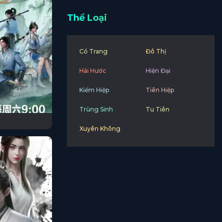
Thể Loại
Cổ Trang
Đô Thị
Hài Hước
Hiện Đại
Kiếm Hiệp
Tiên Hiệp
Trùng Sinh
Tu Tiên
Xuyên Không