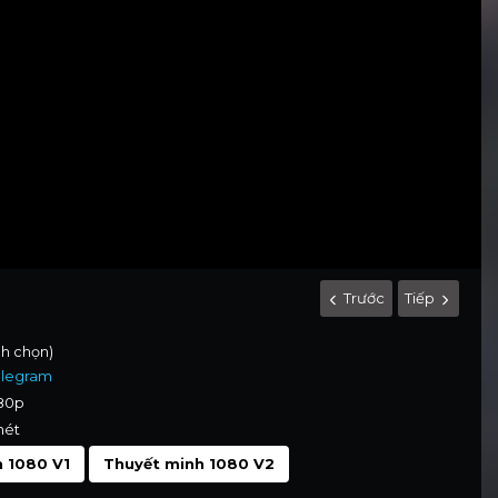
Trước
Tiếp
nh chọn)
elegram
080p
nét
 1080 V1
Thuyết minh 1080 V2