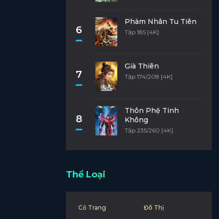
Phàm Nhân Tu Tiên
6
Tập 185 [4K]
Già Thiên
7
Tập 174/208 [4K]
Thôn Phệ Tinh
8
Không
Tập 235/260 [4K]
Thể Loại
Cổ Trang
Đô Thị