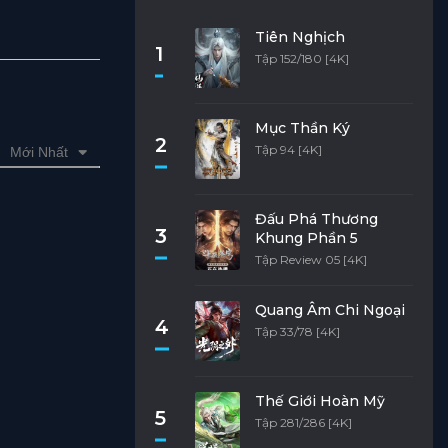
Tiên Nghịch
1
Tập 152/180 [4K]
Mục Thần Ký
2
Tập 94 [4K]
Mới Nhất
Đấu Phá Thương
3
Khung Phần 5
Tập Review 05 [4K]
Quang Âm Chi Ngoại
4
Tập 33/78 [4K]
Thế Giới Hoàn Mỹ
5
Tập 281/286 [4K]