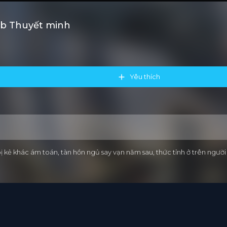
ub Thuyết minh
Yêu thích
ị kẻ khác ám toán, tàn hồn ngủ say vạn năm sau, thức tỉnh ở trên ngư