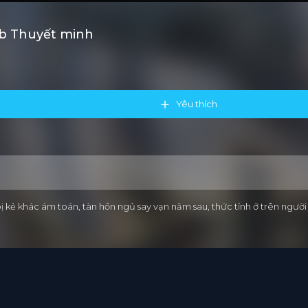
ub Thuyết minh
Yêu thích
ị kẻ khác ám toán, tàn hồn ngủ say vạn năm sau, thức tỉnh ở trên ngư