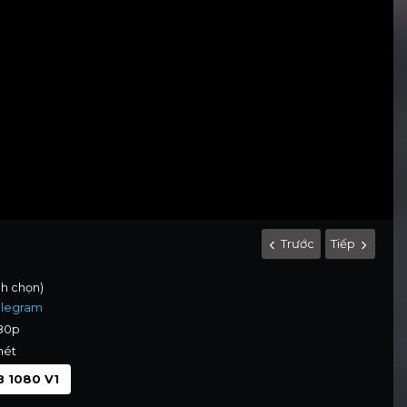
Trước
Tiếp
nh chọn)
elegram
080p
nét
 1080 V1