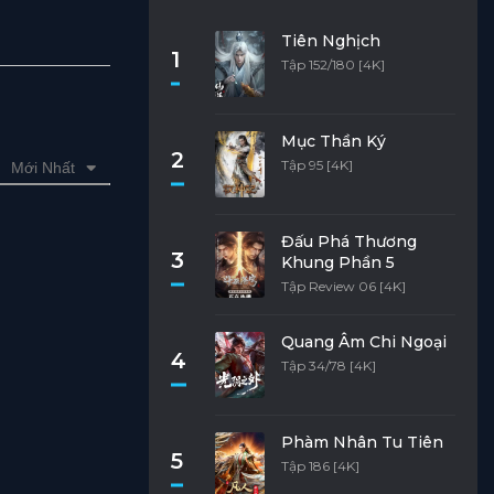
Tiên Nghịch
1
Tập 152/180 [4K]
Mục Thần Ký
2
Tập 95 [4K]
Mới Nhất
Đấu Phá Thương
3
Khung Phần 5
Tập Review 06 [4K]
Quang Âm Chi Ngoại
4
Tập 34/78 [4K]
Phàm Nhân Tu Tiên
5
Tập 186 [4K]