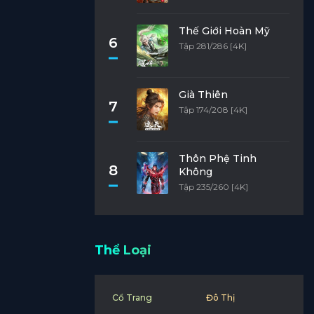
Thế Giới Hoàn Mỹ
6
Tập 281/286 [4K]
Già Thiên
7
Tập 174/208 [4K]
Thôn Phệ Tinh
8
Không
Tập 235/260 [4K]
Thể Loại
Cổ Trang
Đô Thị