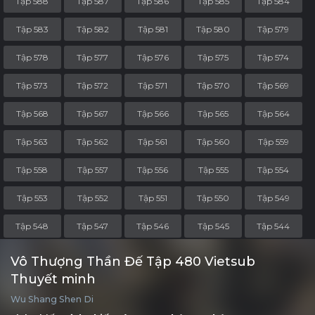
Tập 588
Tập 587
Tập 586
Tập 585
Tập 584
Tập 583
Tập 582
Tập 581
Tập 580
Tập 579
Tập 578
Tập 577
Tập 576
Tập 575
Tập 574
Tập 573
Tập 572
Tập 571
Tập 570
Tập 569
Tập 568
Tập 567
Tập 566
Tập 565
Tập 564
Tập 563
Tập 562
Tập 561
Tập 560
Tập 559
Tập 558
Tập 557
Tập 556
Tập 555
Tập 554
Tập 553
Tập 552
Tập 551
Tập 550
Tập 549
Tập 548
Tập 547
Tập 546
Tập 545
Tập 544
Tập 543
Tập 542
Tập 541
Tập 540
Tập 539
Vô Thượng Thần Đế Tập 480 Vietsub
Thuyết minh
Tập 538
Tập 537
Tập 536
Tập 535
Tập 534
Wu Shang Shen Di
Tập 533
Tập 532
Tập 531
Tập 530
Tập 529