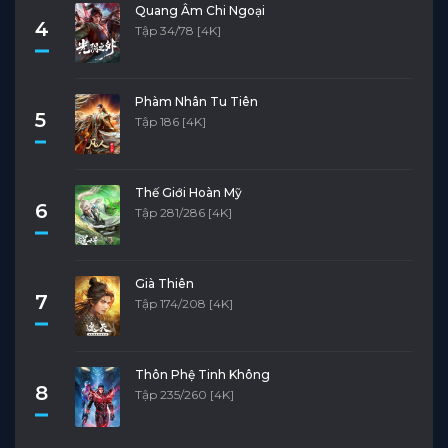
Quang Âm Chi Ngoại
4
Tập 34/78 [4K]
Phàm Nhân Tu Tiên
5
Tập 186 [4K]
Thế Giới Hoàn Mỹ
6
Tập 281/286 [4K]
Già Thiên
7
Tập 174/208 [4K]
Thôn Phệ Tinh Không
8
Tập 235/260 [4K]