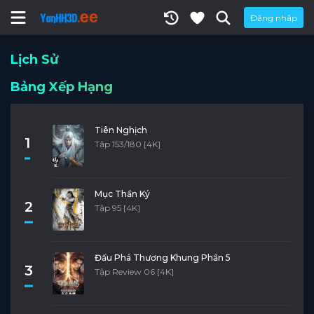
Đăng nhập
Lịch Sử
Bảng Xếp Hạng
Tiên Nghịch
1
Tập 153/180 [4K]
Mục Thần Ký
2
Tập 95 [4K]
Đấu Phá Thương Khung Phần 5
3
Tập Review 06 [4K]