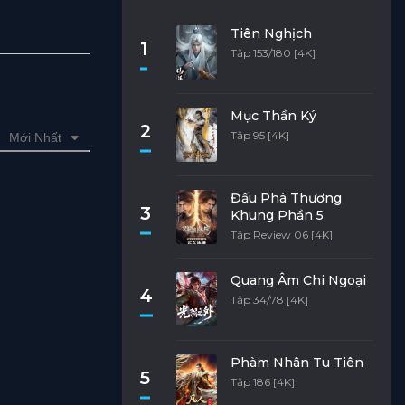
Tiên Nghịch
1
Tập 153/180 [4K]
Mục Thần Ký
2
Tập 95 [4K]
Mới Nhất
Đấu Phá Thương
3
Khung Phần 5
Tập Review 06 [4K]
Quang Âm Chi Ngoại
4
Tập 34/78 [4K]
Phàm Nhân Tu Tiên
5
Tập 186 [4K]