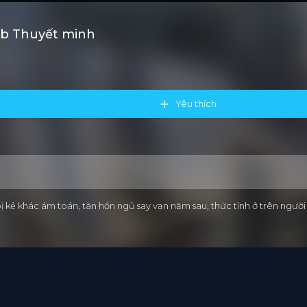
ub Thuyết minh
Yêu thích
ị kẻ khác ám toán, tàn hồn ngủ say vạn năm sau, thức tỉnh ở trên ngư