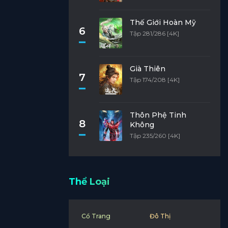
Thế Giới Hoàn Mỹ
6
Tập 281/286 [4K]
Già Thiên
7
Tập 174/208 [4K]
Thôn Phệ Tinh
8
Không
Tập 235/260 [4K]
Thể Loại
Cổ Trang
Đô Thị