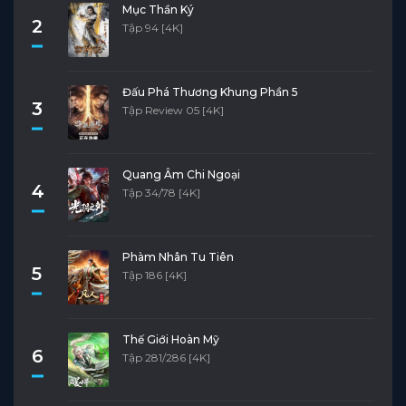
Mục Thần Ký
2
Tập 94 [4K]
Đấu Phá Thương Khung Phần 5
3
Tập Review 05 [4K]
Quang Âm Chi Ngoại
4
Tập 34/78 [4K]
Phàm Nhân Tu Tiên
5
Tập 186 [4K]
Thế Giới Hoàn Mỹ
6
Tập 281/286 [4K]