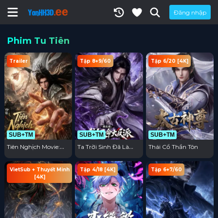
Đăng nhập
Phim Tu Tiên
Trailer
Tập 8+9/60
Tập 6/20 [4K]
SUB+TM
SUB+TM
SUB+TM
Tiên Nghịch Movie:
Ta Trời Sinh Đã Là
Thái Cổ Thần Tôn
Thí Tiên Chi Chiến
Nhân Vật Phản Diện
VietSub + Thuyết Minh
Tập 4/18 [4K]
Tập 6+7/60
[4K]