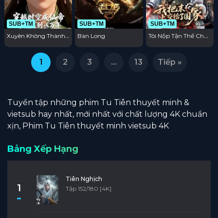
SUB+TM
SUB+TM
SUB+TM
Xuyên Không Thành
Bàn Long
Tôi Nộp Tận Thế Cho
Tiên Đế, Hệ Thống
Quốc Gia
Đến Muộn Tám Vạn
1
2
3
…
13
Tiếp »
Năm
Tuyển tập những phim Tu Tiên thuyết minh &
vietsub hay nhất, mới nhất với chất lượng 4K chuẩn
xịn, Phim Tu Tiên thuyết minh vietsub 4K
Bảng Xếp Hạng
Tiên Nghịch
1
Tập 152/180 [4K]