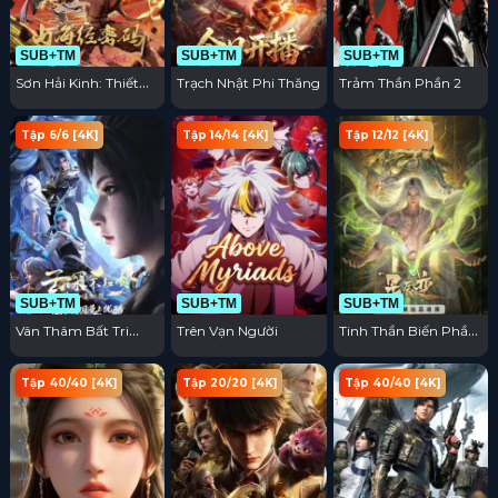
SUB+TM
SUB+TM
SUB+TM
Sơn Hải Kinh: Thiết
Trạch Nhật Phi Thăng
Trảm Thần Phần 2
Lập Lại Trật Tự
Tập 6/6 [4K]
Tập 14/14 [4K]
Tập 12/12 [4K]
SUB+TM
SUB+TM
SUB+TM
Vân Thâm Bất Tri
Trên Vạn Người
Tinh Thần Biến Phần
Mộng: Trận Chiến
7
Trục Minh
Tập 40/40 [4K]
Tập 20/20 [4K]
Tập 40/40 [4K]