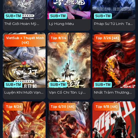
SUB+TM
SUB+TM
SUB+TM
Thế Giới Hoàn Mỹ
Lý Hùng Miêu
Pháp Sư Tử Linh: Ta
Movie: Cửu Kiếp Phần
Chính Là Thiên Tai
Thiên
VietSub + Thuyết Minh
Tập 8/34
Tập 3/26 [4K]
[4K]
SUB+TM
SUB+TM
SUB+TM
Luyện Khí Mười Vạn
Vạn Cổ Chí Tôn: Lý
Nhất Trảm Thương
Năm OVA: Dương
Vân Tiêu Truyện
Khung
Cực Thiên Hạ
Tập 8/24
Tập 6/30 [4K]
Tập 9/15 [4K]