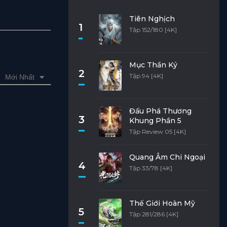
Tiên Nghịch
1
Tập 152/180 [4K]
Mục Thần Ký
2
Tập 94 [4K]
Mới Nhất
Đấu Phá Thương
3
Khung Phần 5
Tập Review 05 [4K]
Quang Âm Chi Ngoại
4
Tập 33/78 [4K]
Thế Giới Hoàn Mỹ
5
Tập 281/286 [4K]