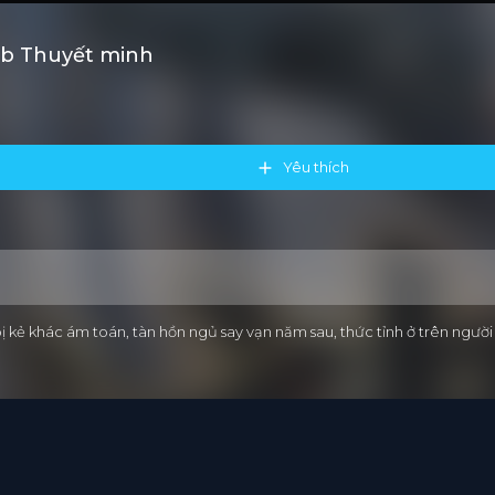
ub Thuyết minh
Yêu thích
ị kẻ khác ám toán, tàn hồn ngủ say vạn năm sau, thức tỉnh ở trên ngư