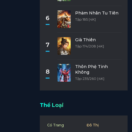
Phàm Nhân Tu Tiên
6
Tập 185 [4K]
Già Thiên
7
Tập 174/208 [4K]
Thôn Phệ Tinh
8
Không
Tập 235/260 [4K]
Thể Loại
Cổ Trang
Đô Thị