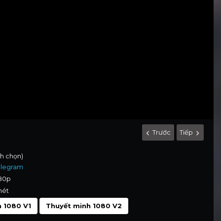
Trước
Tiếp
nh chọn)
elegram
080p
nét
 1080 V1
Thuyết minh 1080 V2