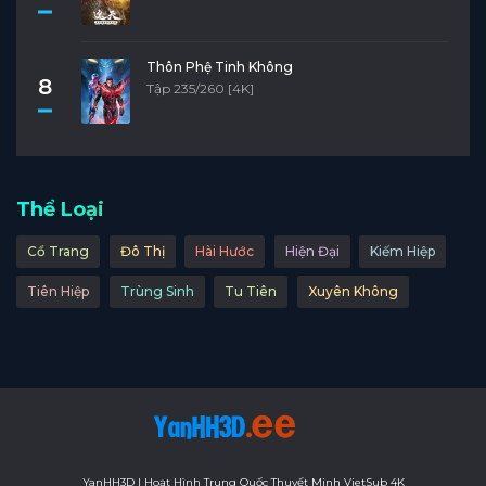
Tập 11
Tập 10
Tập 9
Tập 8
Tập 7
Tập 6
Tập 5
Tập 4
Tập 3
Tập 2
Thôn Phệ Tinh Không
8
Tập 235/260 [4K]
Tập 1
Thể Loại
Cổ Trang
Đô Thị
Hài Hước
Hiện Đại
Kiếm Hiệp
Tiên Hiệp
Trùng Sinh
Tu Tiên
Xuyên Không
YanHH3D | Hoạt Hình Trung Quốc Thuyết Minh VietSub 4K