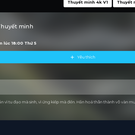
Thuyết minh 4k V1
Thuyết 
Thuyết minh
ớm lúc 18:00
Thứ 5
Yêu thích
ắn vì tu đạo mà sinh, vì ứng kiếp mà đến. Hắn hoá thân thành vô vàn mư