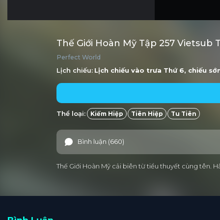
Tập 186
Tập 185
Tập 184
Tập 183
Tập 182
Tập 181
Tập 180
Tập 179
Tập 178
Tập 177
Thế Giới Hoàn Mỹ Tập 257 Vietsub 
Tập 176
Tập 175
Tập 174
Tập 173
Tập 172
Perfect World
Tập 171
Tập 170
Tập 169
Tập 168
Tập 167
Lịch chiếu:
Lịch chiếu vào trưa
Thứ 6
, chiếu s
Tập 166
Tập 165
Tập 164
Tập 163
Tập 162
Tập 161
Tập 160
Tập 159
Tập 158
Tập 157
Thể loại:
Kiếm Hiệp
Tiên Hiệp
Tu Tiên
Tập 156
Tập 155
Tập 154
Tập 153
Tập 152
Tập 151
Tập 150
Tập 149
Tập 148
Tập 147
Bình luận (660)
Tập 146
Tập 145
Tập 144
Tập 143
Tập 142
Thế Giới Hoàn Mỹ cải biên từ tiểu thuyết cùng tên. H
Tập 141
Tập 140
Tập 139
Tập 138
Tập 137
Tập 136
Tập 135
Tập 134
Tập 133
Tập 132
Tập 131
Tập 130
Tập 129
Tập 128
Tập 127