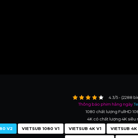
4.3/5 - (2288 b
Thông báo phim hằng ngày
T
1080 chất lượng FullHD 1
4K có chất lượng 4K siêu 
80 V2
VIETSUB 1080 V1
VIETSUB 4K V1
VIETSUB 4K