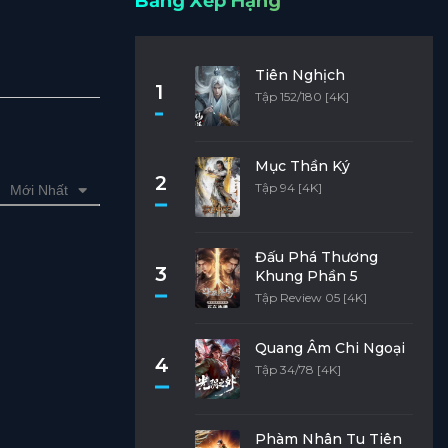
Bảng Xếp Hạng
Tiên Nghịch
1
Tập 152/180 [4K]
Mục Thần Ký
2
Tập 94 [4K]
Mới Nhất
Đấu Phá Thương
3
Khung Phần 5
Tập Review 05 [4K]
Quang Âm Chi Ngoại
4
Tập 34/78 [4K]
Phàm Nhân Tu Tiên