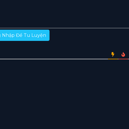
 Nhập Để Tu Luyện