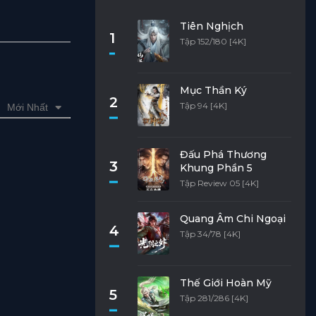
Tiên Nghịch
1
Tập 152/180 [4K]
Mục Thần Ký
2
Tập 94 [4K]
Mới Nhất
Đấu Phá Thương
3
Khung Phần 5
Tập Review 05 [4K]
Quang Âm Chi Ngoại
4
Tập 34/78 [4K]
Thế Giới Hoàn Mỹ
5
Tập 281/286 [4K]