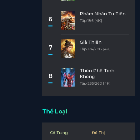
Phàm Nhân Tu Tiên
6
Tập 186 [4K]
Già Thiên
7
Tập 174/208 [4K]
Thôn Phệ Tinh
8
Không
Tập 235/260 [4K]
Thể Loại
Cổ Trang
Đô Thị