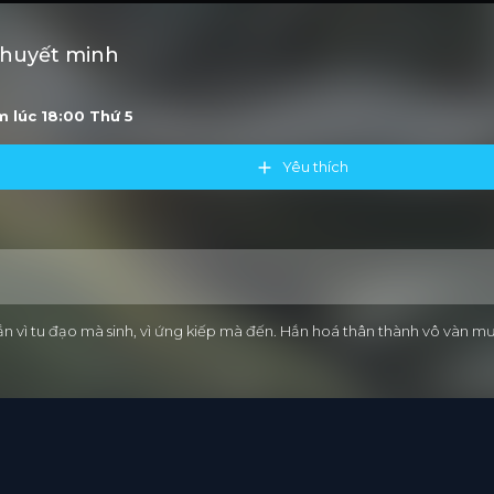
Thuyết minh
ớm lúc 18:00
Thứ 5
Yêu thích
ắn vì tu đạo mà sinh, vì ứng kiếp mà đến. Hắn hoá thân thành vô vàn mư