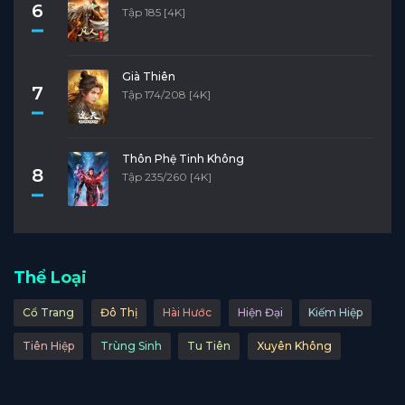
Tập 26
Tập 25
Tập 24
Tập 23
Tập 22
6
Tập 185 [4K]
Tập 21
Tập 20
Tập 19
Tập 18
Tập 17
Già Thiên
Tập 16
Tập 15
Tập 14
Tập 13
Tập 12
7
Tập 174/208 [4K]
Tập 11
Tập 10
Tập 9
Tập 8
Tập 7
Tập 6
Tập 5
Tập 4
Tập 3
Tập 2
Thôn Phệ Tinh Không
8
Tập 235/260 [4K]
Tập 1
Thể Loại
Cổ Trang
Đô Thị
Hài Hước
Hiện Đại
Kiếm Hiệp
Tiên Hiệp
Trùng Sinh
Tu Tiên
Xuyên Không