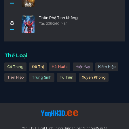
Tập 11
Tập 10
Tập 9
Tập 8
Tập 7
Tập 6
Tập 5
Tập 4
Tập 3
Tập 2
Thôn Phệ Tinh Không
8
Tập 235/260 [4K]
Tập 1
Thể Loại
Cổ Trang
Đô Thị
Hài Hước
Hiện Đại
Kiếm Hiệp
Tiên Hiệp
Trùng Sinh
Tu Tiên
Xuyên Không
YanHH3D | Hoạt Hình Trung Quốc Thuyết Minh VietSub 4K