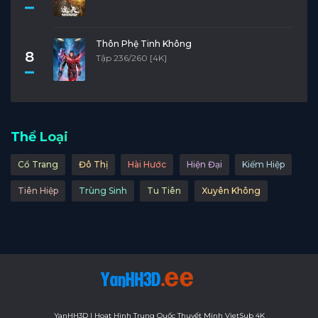
Tập 11
Tập 10
Tập 9
Tập 8
Tập 7
Tập 6
Tập 5
Tập 4
Tập 3
Tập 2
Thôn Phệ Tinh Không
8
Tập 236/260 [4K]
Tập 1
Thể Loại
Cổ Trang
Đô Thị
Hài Hước
Hiện Đại
Kiếm Hiệp
Tiên Hiệp
Trùng Sinh
Tu Tiên
Xuyên Không
YanHH3D | Hoạt Hình Trung Quốc Thuyết Minh VietSub 4K