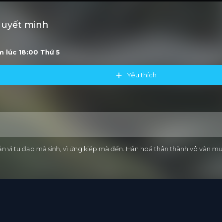
huyết minh
ớm lúc 18:00
Thứ 5
Yêu thích
ắn vì tu đạo mà sinh, vì ứng kiếp mà đến. Hắn hoá thân thành vô vàn mư