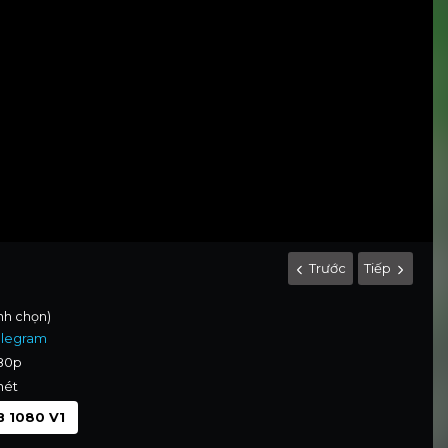
Trước
Tiếp
ình chọn)
elegram
080p
nét
 1080 V1