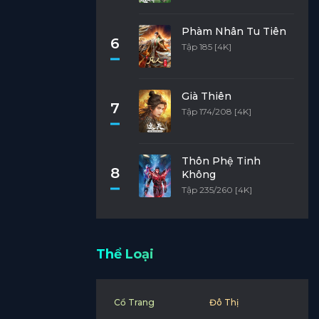
Phàm Nhân Tu Tiên
6
Tập 185 [4K]
Già Thiên
7
Tập 174/208 [4K]
Thôn Phệ Tinh
8
Không
Tập 235/260 [4K]
Thể Loại
Cổ Trang
Đô Thị