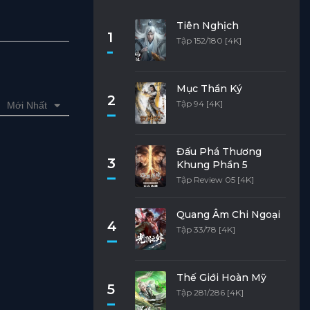
Tiên Nghịch
1
Tập 152/180 [4K]
Mục Thần Ký
2
Tập 94 [4K]
Mới Nhất
Đấu Phá Thương
3
Khung Phần 5
Tập Review 05 [4K]
Quang Âm Chi Ngoại
4
Tập 33/78 [4K]
Thế Giới Hoàn Mỹ
5
Tập 281/286 [4K]