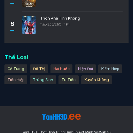
Tập 11
Tập 10
Tập 9
Tập 8
Tập 7
Tập 6
Tập 5
Tập 4
Tập 3
Tập 2
Thôn Phệ Tinh Không
8
Tập 235/260 [4K]
Tập 1
Thể Loại
Cổ Trang
Đô Thị
Hài Hước
Hiện Đại
Kiếm Hiệp
Tiên Hiệp
Trùng Sinh
Tu Tiên
Xuyên Không
YanHH3D | Hoạt Hình Trung Quốc Thuyết Minh VietSub 4K