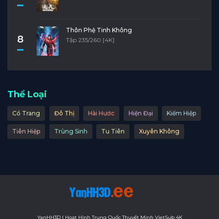
Tập 10
Tập 9
Tập 8
Tập 7
Tập 6
Tập 5
Tập 4
Tập 3
Tập 2
Tập 1
Thôn Phệ Tinh Không
8
Tập 235/260 [4K]
Thể Loại
Cổ Trang
Đô Thị
Hài Hước
Hiện Đại
Kiếm Hiệp
Tiên Hiệp
Trùng Sinh
Tu Tiên
Xuyên Không
YanHH3D | Hoạt Hình Trung Quốc Thuyết Minh VietSub 4K