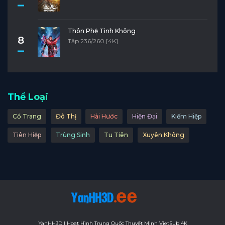
Tập 11
Tập 10
Tập 9
Tập 8
Tập 7
Tập 6
Tập 5
Tập 4
Tập 3
Tập 2
Thôn Phệ Tinh Không
8
Tập 236/260 [4K]
Tập 1
Thể Loại
Cổ Trang
Đô Thị
Hài Hước
Hiện Đại
Kiếm Hiệp
Tiên Hiệp
Trùng Sinh
Tu Tiên
Xuyên Không
YanHH3D | Hoạt Hình Trung Quốc Thuyết Minh VietSub 4K