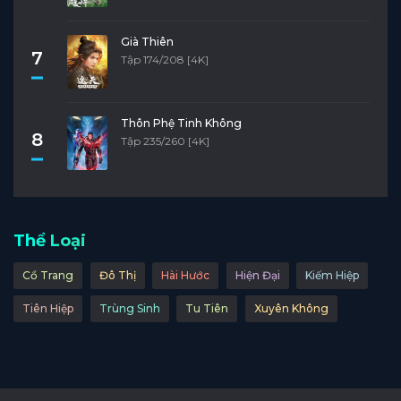
Tập 21
Tập 20
Tập 19
Tập 18
Tập 17
Già Thiên
Tập 16
Tập 15
Tập 14
Tập 13
Tập 12
7
Tập 174/208 [4K]
Tập 11
Tập 10
Tập 9
Tập 8
Tập 7
Tập 6
Tập 5
Tập 4
Tập 3
Tập 2
Thôn Phệ Tinh Không
8
Tập 235/260 [4K]
Tập 1
Thể Loại
Cổ Trang
Đô Thị
Hài Hước
Hiện Đại
Kiếm Hiệp
Tiên Hiệp
Trùng Sinh
Tu Tiên
Xuyên Không