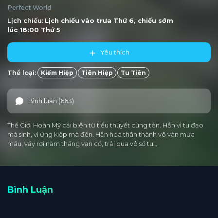
Perfect World
Tập 186
Tập 185
Tập 184
Tập 183
Tập 182
Lịch chiếu:
Lịch chiếu vào trưa
Thứ 6
, chiếu sớm
lúc 18:00
Thứ 5
Tập 181
Tập 180
Tập 179
Tập 178
Tập 177
Yêu thích
Tập 176
Tập 175
Tập 174
Tập 173
Tập 172
Thể loại:
Kiếm Hiệp
Tiên Hiệp
Tu Tiên
Tập 171
Tập 170
Tập 169
Tập 168
Tập 167
Tập 166
Tập 165
Tập 164
Tập 163
Tập 162
Bình luận (663)
Tập 161
Tập 160
Tập 159
Tập 158
Tập 157
Thế Giới Hoàn Mỹ cải biên từ tiểu thuyết cùng tên. Hắn vì tu đạo
Tập 156
Tập 155
Tập 154
Tập 153
Tập 152
mà sinh, vì ứng kiếp mà đến. Hắn hoá thân thành vô vàn mưa
máu, vẩy rơi năm tháng vạn cổ, trải qua vô số tu…
Tập 151
Tập 150
Tập 149
Tập 148
Tập 147
Tập 146
Tập 145
Tập 144
Tập 143
Tập 142
Bình Luận
Tập 141
Tập 140
Tập 139
Tập 138
Tập 137
Tập 136
Tập 135
Tập 134
Tập 133
Tập 132