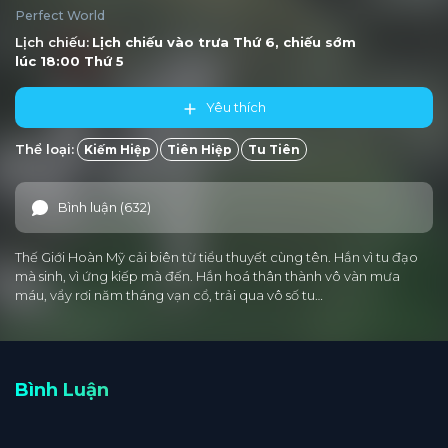
Perfect World
Tập 186
Tập 185
Tập 184
Tập 183
Tập 182
Lịch chiếu:
Lịch chiếu vào trưa
Thứ 6
, chiếu sớm
lúc 18:00
Thứ 5
Tập 181
Tập 180
Tập 179
Tập 178
Tập 177
Yêu thích
Tập 176
Tập 175
Tập 174
Tập 173
Tập 172
Thể loại:
Kiếm Hiệp
Tiên Hiệp
Tu Tiên
Tập 171
Tập 170
Tập 169
Tập 168
Tập 167
Tập 166
Tập 165
Tập 164
Tập 163
Tập 162
Bình luận (632)
Tập 161
Tập 160
Tập 159
Tập 158
Tập 157
Thế Giới Hoàn Mỹ cải biên từ tiểu thuyết cùng tên. Hắn vì tu đạo
Tập 156
Tập 155
Tập 154
Tập 153
Tập 152
mà sinh, vì ứng kiếp mà đến. Hắn hoá thân thành vô vàn mưa
máu, vẩy rơi năm tháng vạn cổ, trải qua vô số tu…
Tập 151
Tập 150
Tập 149
Tập 148
Tập 147
Tập 146
Tập 145
Tập 144
Tập 143
Tập 142
Bình Luận
Tập 141
Tập 140
Tập 139
Tập 138
Tập 137
Tập 136
Tập 135
Tập 134
Tập 133
Tập 132