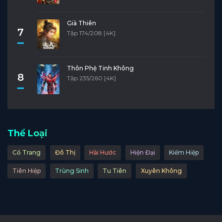
Tập 21
Tập 20
Tập 19
Tập 18
Tập 17
Già Thiên
Tập 16
Tập 15
Tập 14
Tập 13
Tập 12
7
Tập 174/208 [4K]
Tập 11
Tập 10
Tập 9
Tập 8
Tập 7
Tập 6
Tập 5
Tập 4
Tập 3
Tập 2
Thôn Phệ Tinh Không
8
Tập 235/260 [4K]
Tập 1
Thể Loại
Cổ Trang
Đô Thị
Hài Hước
Hiện Đại
Kiếm Hiệp
Tiên Hiệp
Trùng Sinh
Tu Tiên
Xuyên Không