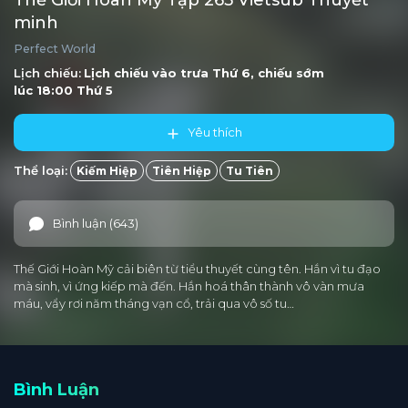
Thế Giới Hoàn Mỹ Tập 265 Vietsub Thuyết
minh
Tập 191
Tập 190
Tập 189
Tập 188
Tập 187
Perfect World
Tập 186
Tập 185
Tập 184
Tập 183
Tập 182
Lịch chiếu:
Lịch chiếu vào trưa
Thứ 6
, chiếu sớm
lúc 18:00
Thứ 5
Tập 181
Tập 180
Tập 179
Tập 178
Tập 177
Yêu thích
Tập 176
Tập 175
Tập 174
Tập 173
Tập 172
Thể loại:
Kiếm Hiệp
Tiên Hiệp
Tu Tiên
Tập 171
Tập 170
Tập 169
Tập 168
Tập 167
Tập 166
Tập 165
Tập 164
Tập 163
Tập 162
Bình luận (643)
Tập 161
Tập 160
Tập 159
Tập 158
Tập 157
Thế Giới Hoàn Mỹ cải biên từ tiểu thuyết cùng tên. Hắn vì tu đạo
Tập 156
Tập 155
Tập 154
Tập 153
Tập 152
mà sinh, vì ứng kiếp mà đến. Hắn hoá thân thành vô vàn mưa
máu, vẩy rơi năm tháng vạn cổ, trải qua vô số tu…
Tập 151
Tập 150
Tập 149
Tập 148
Tập 147
Tập 146
Tập 145
Tập 144
Tập 143
Tập 142
Bình Luận
Tập 141
Tập 140
Tập 139
Tập 138
Tập 137