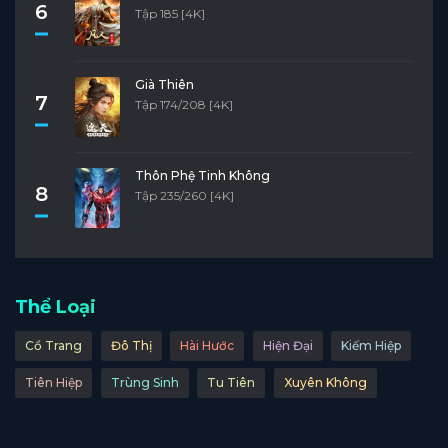
Tập 26
Tập 25
Tập 24
Tập 23
Tập 22
6
Tập 185 [4K]
Tập 21
Tập 20
Tập 19
Tập 18
Tập 17
Già Thiên
Tập 16
Tập 15
Tập 14
Tập 13
Tập 12
7
Tập 174/208 [4K]
Tập 11
Tập 10
Tập 9
Tập 8
Tập 7
Tập 6
Tập 5
Tập 4
Tập 3
Tập 2
Thôn Phệ Tinh Không
8
Tập 235/260 [4K]
Tập 1
Thể Loại
Cổ Trang
Đô Thị
Hài Hước
Hiện Đại
Kiếm Hiệp
Tiên Hiệp
Trùng Sinh
Tu Tiên
Xuyên Không