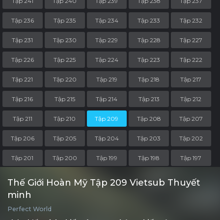
Tập 241
Tập 240
Tập 239
Tập 238
Tập 237
Tập 236
Tập 235
Tập 234
Tập 233
Tập 232
Tập 231
Tập 230
Tập 229
Tập 228
Tập 227
Tập 226
Tập 225
Tập 224
Tập 223
Tập 222
Tập 221
Tập 220
Tập 219
Tập 218
Tập 217
Tập 216
Tập 215
Tập 214
Tập 213
Tập 212
Tập 211
Tập 210
Tập 209
Tập 208
Tập 207
Tập 206
Tập 205
Tập 204
Tập 203
Tập 202
Tập 201
Tập 200
Tập 199
Tập 198
Tập 197
Tập 196
Tập 195
Tập 194
Tập 193
Tập 192
Thế Giới Hoàn Mỹ Tập 209 Vietsub Thuyết
minh
Tập 191
Tập 190
Tập 189
Tập 188
Tập 187
Perfect World
Tập 186
Tập 185
Tập 184
Tập 183
Tập 182