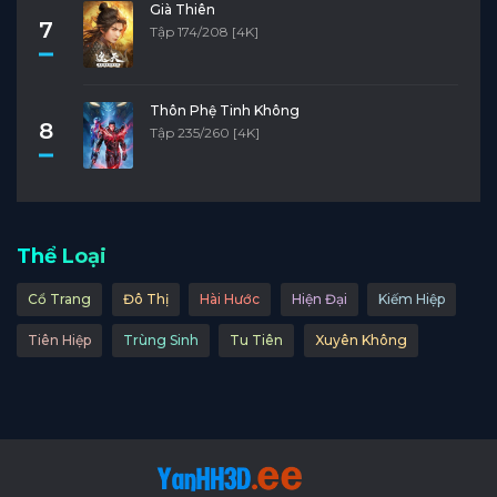
Già Thiên
Tập 16
Tập 15
Tập 14
Tập 13
Tập 12
7
Tập 174/208 [4K]
Tập 11
Tập 10
Tập 9
Tập 8
Tập 7
Tập 6
Tập 5
Tập 4
Tập 3
Tập 2
Thôn Phệ Tinh Không
8
Tập 235/260 [4K]
Tập 1
Thể Loại
Cổ Trang
Đô Thị
Hài Hước
Hiện Đại
Kiếm Hiệp
Tiên Hiệp
Trùng Sinh
Tu Tiên
Xuyên Không