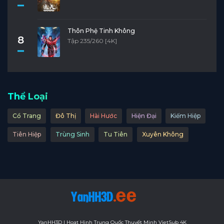
Tập 11
Tập 10
Tập 9
Tập 8
Tập 7
Tập 6
Tập 5
Tập 4
Tập 3
Tập 2
Thôn Phệ Tinh Không
8
Tập 235/260 [4K]
Tập 1
Thể Loại
Cổ Trang
Đô Thị
Hài Hước
Hiện Đại
Kiếm Hiệp
Tiên Hiệp
Trùng Sinh
Tu Tiên
Xuyên Không
YanHH3D | Hoạt Hình Trung Quốc Thuyết Minh VietSub 4K