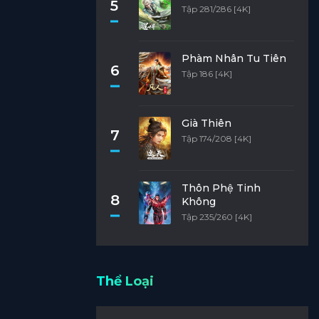
5
Tập 281/286 [4K]
Phàm Nhân Tu Tiên
6
Tập 186 [4K]
Già Thiên
7
Tập 174/208 [4K]
Thôn Phệ Tinh
8
Không
Tập 235/260 [4K]
Thể Loại