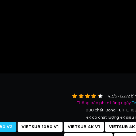
4.3/5 - (2272 b
Thông báo phim hằng ngày
T
1080 chất lượng FullHD 1
4K có chất lượng 4K siêu 
80 V2
VIETSUB 1080 V1
VIETSUB 4K V1
VIETSUB 4K