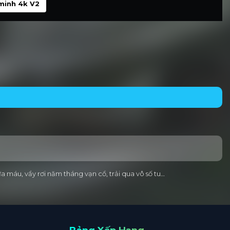
minh 4k V2
a máu, vẩy rơi năm tháng vạn cổ, trải qua vô số tu…