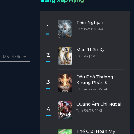
Bảng Xếp Hạng
Tiên Nghịch
1
Tập 152/180 [4K]
Mục Thần Ký
2
Tập 94 [4K]
Mới Nhất
Đấu Phá Thương
3
Khung Phần 5
Tập Review 05 [4K]
Quang Âm Chi Ngoại
4
Tập 34/78 [4K]
Thế Giới Hoàn Mỹ