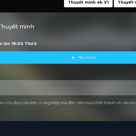
Thuyết minh 4k V1
Thuyết 
 Thuyết minh
ớm lúc 18:00
Thứ 5
Yêu thích
ắn vì tu đạo mà sinh, vì ứng kiếp mà đến. Hắn hoá thân thành vô vàn mư