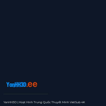
Tập 16
Tập 15
Tập 14
Tập 13
Tập 12
Tập 11
Tập 10
Tập 9
Tập 8
Tập 7
Tập 6
Tập 5
Tập 4
Tập 3
Tập 2
Tập 1
YanHH3D | Hoạt Hình Trung Quốc Thuyết Minh VietSub 4K