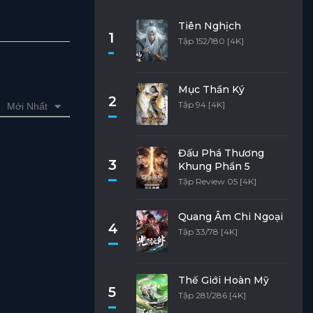
Tiên Nghịch
1
Tập 152/180 [4K]
Mục Thần Ký
2
Tập 94 [4K]
Mới Nhất
Đấu Phá Thương
3
Khung Phần 5
Tập Review 05 [4K]
Quang Âm Chi Ngoại
4
Tập 33/78 [4K]
Thế Giới Hoàn Mỹ
5
Tập 281/286 [4K]