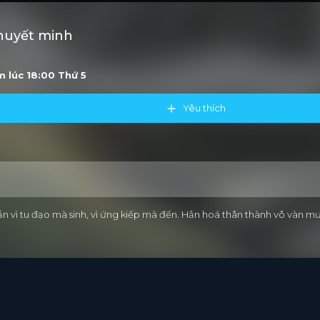
Thuyết minh
ớm lúc 18:00
Thứ 5
Yêu thích
ắn vì tu đạo mà sinh, vì ứng kiếp mà đến. Hắn hoá thân thành vô vàn mư