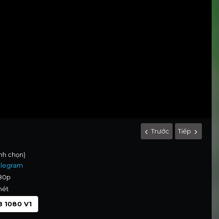
Trước
Tiếp
ình chọn)
elegram
080p
nét
 1080 V1