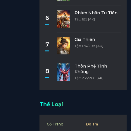
Phàm Nhân Tu Tiên
6
Tập 185 [4K]
Già Thiên
7
Tập 174/208 [4K]
Thôn Phệ Tinh
8
Không
Tập 235/260 [4K]
Thể Loại
Cổ Trang
Đô Thị