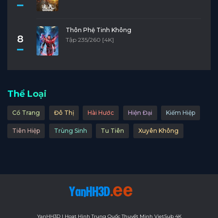
Tập 11
Tập 10
Tập 9
Tập 8
Tập 7
Tập 6
Tập 5
Tập 4
Tập 3
Tập 2
Thôn Phệ Tinh Không
8
Tập 235/260 [4K]
Tập 1
Thể Loại
Cổ Trang
Đô Thị
Hài Hước
Hiện Đại
Kiếm Hiệp
Tiên Hiệp
Trùng Sinh
Tu Tiên
Xuyên Không
YanHH3D | Hoạt Hình Trung Quốc Thuyết Minh VietSub 4K