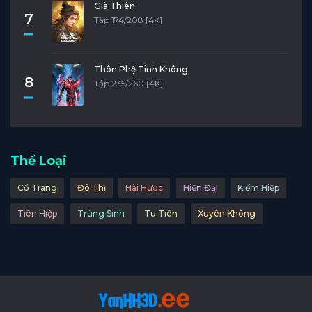
Già Thiên
Tập 16
Tập 15
Tập 14
Tập 13
Tập 12
7
Tập 174/208 [4K]
Tập 11
Tập 10
Tập 9
Tập 8
Tập 7
Tập 6
Tập 5
Tập 4
Tập 3
Tập 2
Thôn Phệ Tinh Không
8
Tập 235/260 [4K]
Tập 1
Thể Loại
Cổ Trang
Đô Thị
Hài Hước
Hiện Đại
Kiếm Hiệp
Tiên Hiệp
Trùng Sinh
Tu Tiên
Xuyên Không