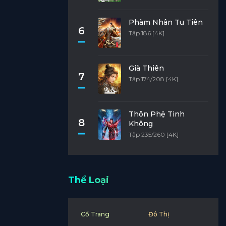
Phàm Nhân Tu Tiên
6
Tập 186 [4K]
Già Thiên
7
Tập 174/208 [4K]
Thôn Phệ Tinh
8
Không
Tập 235/260 [4K]
Thể Loại
Cổ Trang
Đô Thị