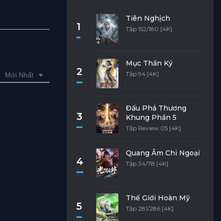
Tiên Nghịch
1
Tập 152/180 [4K]
Mục Thần Ký
2
Tập 94 [4K]
Mới Nhất
Đấu Phá Thương
3
Khung Phần 5
Tập Review 05 [4K]
Quang Âm Chi Ngoại
4
Tập 34/78 [4K]
Thế Giới Hoàn Mỹ
5
Tập 281/286 [4K]