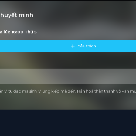
Thuyết minh
ớm lúc 18:00
Thứ 5
Yêu thích
ắn vì tu đạo mà sinh, vì ứng kiếp mà đến. Hắn hoá thân thành vô vàn mư