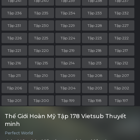
Tập 241
Tập 240
Tập 239
Tập 238
Tập 237
Tập 236
Tập 235
Tập 234
Tập 233
Tập 232
Tập 231
Tập 230
Tập 229
Tập 228
Tập 227
Tập 226
Tập 225
Tập 224
Tập 223
Tập 222
Tập 221
Tập 220
Tập 219
Tập 218
Tập 217
Tập 216
Tập 215
Tập 214
Tập 213
Tập 212
Tập 211
Tập 210
Tập 209
Tập 208
Tập 207
Tập 206
Tập 205
Tập 204
Tập 203
Tập 202
Tập 201
Tập 200
Tập 199
Tập 198
Tập 197
Tập 196
Tập 195
Tập 194
Tập 193
Tập 192
Thế Giới Hoàn Mỹ Tập 178 Vietsub Thuyết
minh
Tập 191
Tập 190
Tập 189
Tập 188
Tập 187
Perfect World
Tập 186
Tập 185
Tập 184
Tập 183
Tập 182