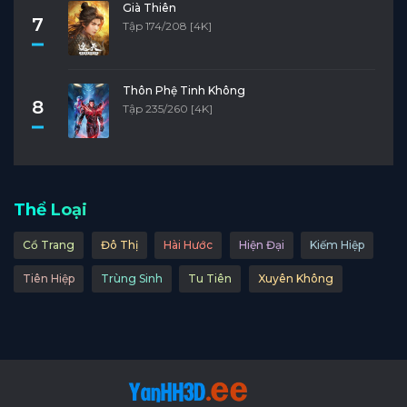
Già Thiên
Tập 16
Tập 15
Tập 14
Tập 13
Tập 12
7
Tập 174/208 [4K]
Tập 11
Tập 10
Tập 9
Tập 8
Tập 7
Tập 6
Tập 5
Tập 4
Tập 3
Tập 2
Thôn Phệ Tinh Không
8
Tập 235/260 [4K]
Tập 1
Thể Loại
Cổ Trang
Đô Thị
Hài Hước
Hiện Đại
Kiếm Hiệp
Tiên Hiệp
Trùng Sinh
Tu Tiên
Xuyên Không