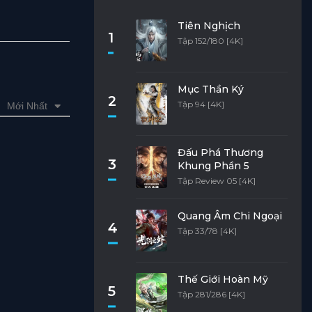
Tiên Nghịch
1
Tập 152/180 [4K]
Mục Thần Ký
2
Tập 94 [4K]
Mới Nhất
Đấu Phá Thương
3
Khung Phần 5
Tập Review 05 [4K]
Quang Âm Chi Ngoại
4
Tập 33/78 [4K]
Thế Giới Hoàn Mỹ
5
Tập 281/286 [4K]