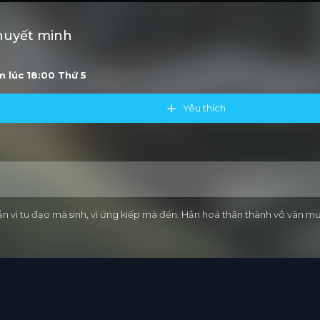
Thuyết minh
ớm lúc 18:00
Thứ 5
Yêu thích
ắn vì tu đạo mà sinh, vì ứng kiếp mà đến. Hắn hoá thân thành vô vàn mư