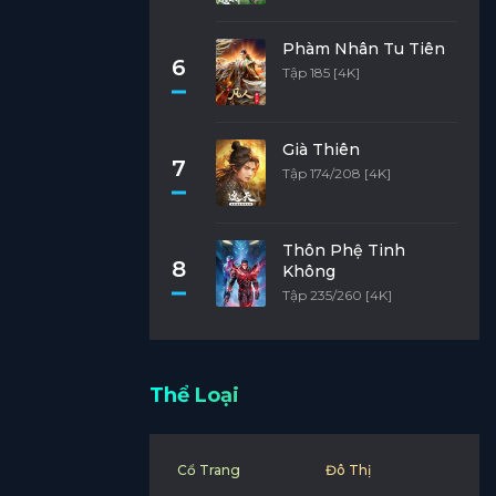
Phàm Nhân Tu Tiên
6
Tập 185 [4K]
Già Thiên
7
Tập 174/208 [4K]
Thôn Phệ Tinh
8
Không
Tập 235/260 [4K]
Thể Loại
Cổ Trang
Đô Thị