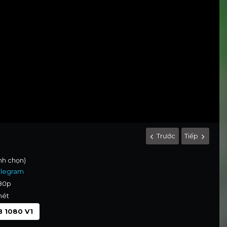
Trước
Tiếp
ình chọn)
elegram
080p
nét
 1080 V1