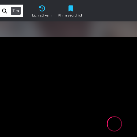
Tìm
Lịch sử xem
Phim yêu thích