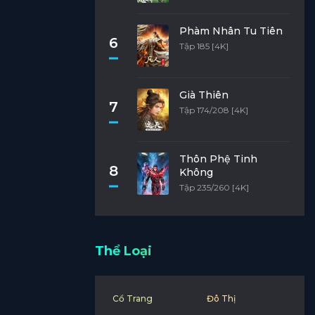
Phàm Nhân Tu Tiên
6
Tập 185 [4K]
Già Thiên
7
Tập 174/208 [4K]
Thôn Phệ Tinh
8
Không
Tập 235/260 [4K]
Thể Loại
Cổ Trang
Đô Thị