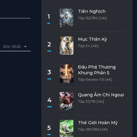
Tiên Nghịch
1
Tập 152/180 [4K]
Mục Thần Ký
2
Tập 94 [4K]
Mới Nhất
Đấu Phá Thương
3
Khung Phần 5
Tập Review 05 [4K]
Quang Âm Chi Ngoại
4
Tập 33/78 [4K]
Thế Giới Hoàn Mỹ
5
Tập 281/286 [4K]