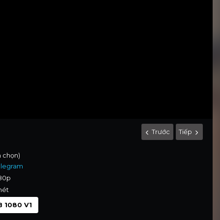
Trước
Tiếp
h chọn)
elegram
080p
nét
 1080 V1