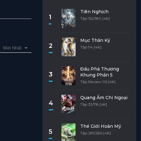
Tiên Nghịch
1
Tập 152/180 [4K]
Mục Thần Ký
2
Tập 94 [4K]
Mới Nhất
Đấu Phá Thương
3
Khung Phần 5
Tập Review 05 [4K]
Quang Âm Chi Ngoại
4
Tập 33/78 [4K]
Thế Giới Hoàn Mỹ
5
Tập 281/286 [4K]