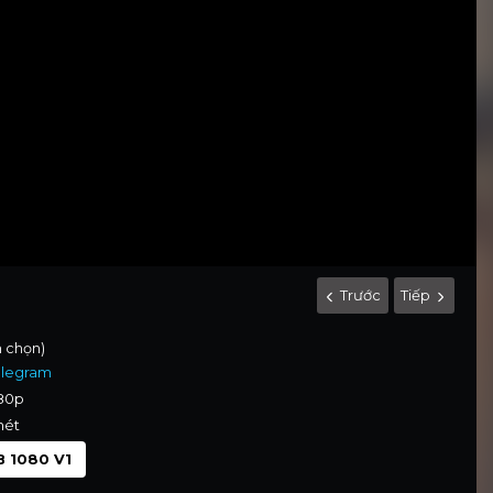
Trước
Tiếp
h chọn)
elegram
080p
nét
 1080 V1