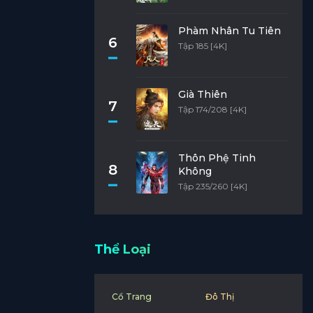
Phàm Nhân Tu Tiên
6
Tập 185 [4K]
Già Thiên
7
Tập 174/208 [4K]
Thôn Phệ Tinh
8
Không
Tập 235/260 [4K]
Thể Loại
Cổ Trang
Đô Thị