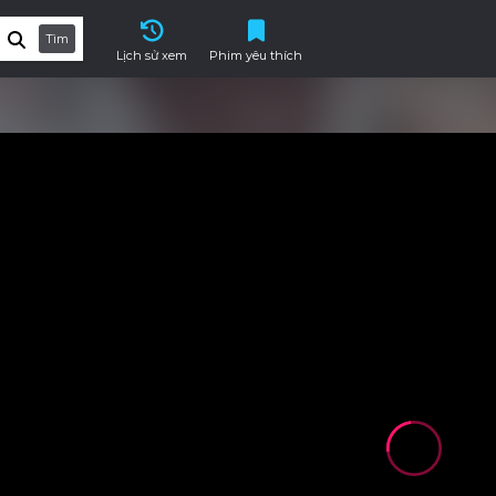
Tìm
Lịch sử xem
Phim yêu thích