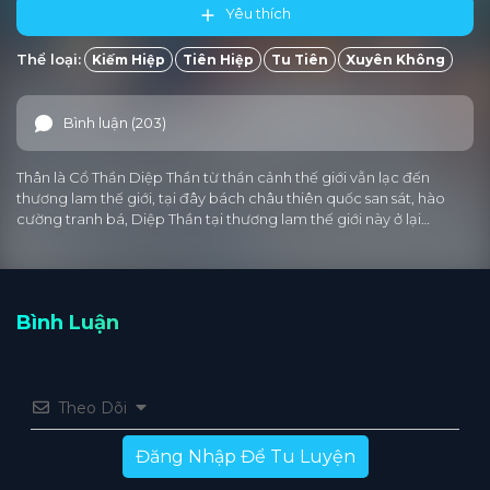
Yêu thích
Tập 211
Tập 210
Tập 209
Tập 208
Tập 207
Thể loại:
Kiếm Hiệp
Tiên Hiệp
Tu Tiên
Xuyên Không
Tập 206
Tập 205
Tập 204
Tập 203
Tập 202
Bình luận (203)
Tập 201
Tập 200
Tập 199
Tập 198
Tập 197
Tập 196
Tập 195
Tập 194
Tập 193
Tập 192
Thân là Cổ Thần Diệp Thần từ thần cảnh thế giới vẫn lạc đến
thương lam thế giới, tại đây bách châu thiên quốc san sát, hào
Tập 191
Tập 190
Tập 189
Tập 188
Tập 187
cường tranh bá, Diệp Thần tại thương lam thế giới này ở lại…
Tập 186
Tập 185
Tập 184
Tập 183
Tập 182
Tập 181
Tập 180
Tập 179
Tập 178
Tập 177
Bình Luận
Tập 176
Tập 175
Tập 174
Tập 173
Tập 172
Tập 171
Tập 170
Tập 169
Tập 168
Tập 167
Theo Dõi
Tập 166
Tập 165
Tập 164
Tập 163
Tập 162
Đăng Nhập Để Tu Luyện
Tập 161
Tập 160
Tập 159
Tập 158
Tập 157