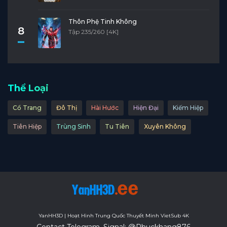
Tập 46
Tập 45
Tập 44
Tập 43
Tập 42
Thôn Phệ Tinh Không
Tập 41
Tập 40
Tập 39
Tập 38
Tập 37
8
Tập 235/260 [4K]
Tập 36
Tập 35
Tập 34
Tập 33
Tập 32
Tập 31
Tập 30
Tập 29
Tập 28
Tập 27
Thể Loại
Tập 26
Tập 25
Tập 24
Tập 23
Tập 22
Tập 21
Tập 20
Tập 19
Tập 18
Tập 17
Cổ Trang
Đô Thị
Hài Hước
Hiện Đại
Kiếm Hiệp
Tiên Hiệp
Trùng Sinh
Tu Tiên
Xuyên Không
Tập 16
Tập 15
Tập 14
Tập 13
Tập 12
Tập 11
Tập 10
Tập 9
Tập 8
Tập 7
Tập 6
Tập 5
Tập 4
Tập 3
Tập 2
Tập 1
YanHH3D | Hoạt Hình Trung Quốc Thuyết Minh VietSub 4K
Contact Telegram, Signal: @Phuckhang876