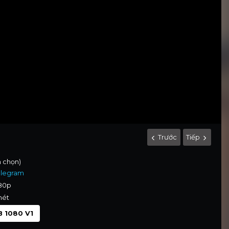
Trước
Tiếp
h chọn)
elegram
080p
nét
 1080 V1