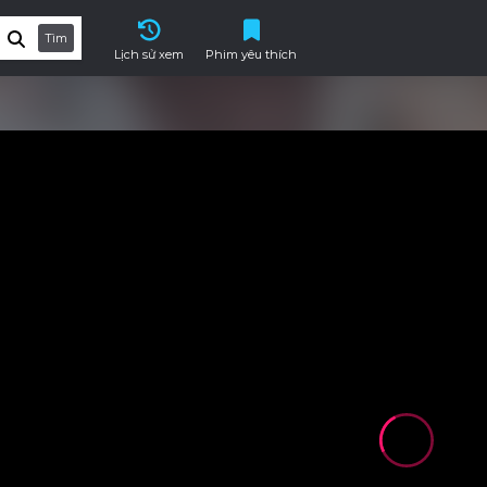
Tìm
Lịch sử xem
Phim yêu thích