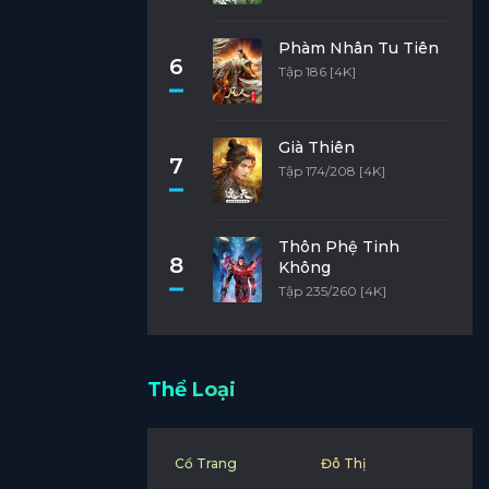
Phàm Nhân Tu Tiên
6
Tập 186 [4K]
Già Thiên
7
Tập 174/208 [4K]
Thôn Phệ Tinh
8
Không
Tập 235/260 [4K]
Thể Loại
Cổ Trang
Đô Thị