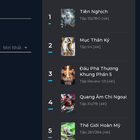
Tiên Nghịch
1
Tập 152/180 [4K]
Mục Thần Ký
2
Tập 94 [4K]
Mới Nhất
Đấu Phá Thương
3
Khung Phần 5
Tập Review 05 [4K]
Quang Âm Chi Ngoại
4
Tập 34/78 [4K]
Thế Giới Hoàn Mỹ
5
Tập 281/286 [4K]