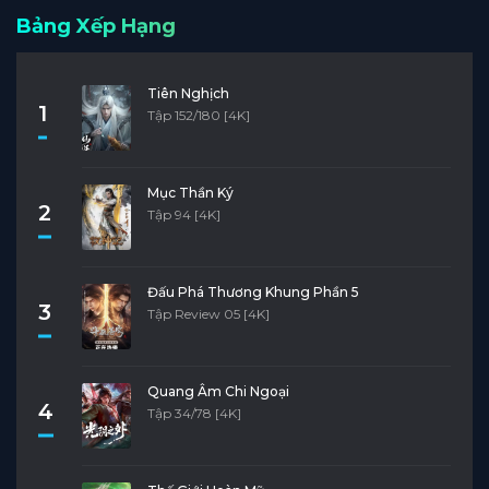
Bảng Xếp Hạng
Tập 22
Tập 21
Tập 20
Tập 19
Tập 18
Tập 17
Tập 16
Tập 15
Tập 14
Tập 13
Tiên Nghịch
1
Tập 152/180 [4K]
Tập 12
Tập 11
Tập 10
Tập 9
Tập 8
Tập 7
Tập 6
Tập 5
Tập 4
Tập 3
Mục Thần Ký
2
Tập 2
Tập 1
Tập 94 [4K]
Đấu Phá Thương Khung Phần 5
3
Tập Review 05 [4K]
Quang Âm Chi Ngoại
4
Tập 34/78 [4K]