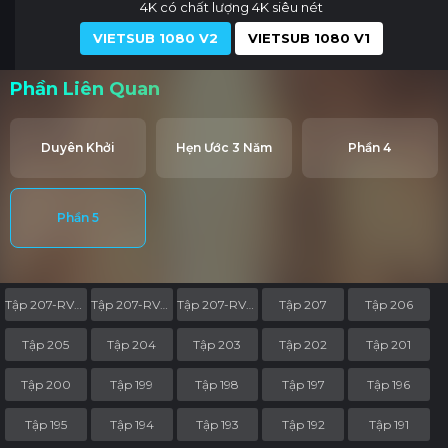
4K có chất lượng 4K siêu nét
VIETSUB 1080 V2
VIETSUB 1080 V1
Phần Liên Quan
Duyên Khởi
Hẹn Ước 3 Năm
Phần 4
Phần 5
Tập 207-RV05
Tập 207-RV04
Tập 207-RV03
Tập 207
Tập 206
Tập 205
Tập 204
Tập 203
Tập 202
Tập 201
Tập 200
Tập 199
Tập 198
Tập 197
Tập 196
Tập 195
Tập 194
Tập 193
Tập 192
Tập 191