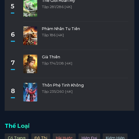
Thế Giới Hoàn Mỹ
5
Tập 281/286 [4K]
Phàm Nhân Tu Tiên
6
Tập 186 [4K]
Già Thiên
7
Tập 174/208 [4K]
Thôn Phệ Tinh Không
8
Tập 235/260 [4K]
Thể Loại
Cổ Trang
Đô Thị
Hài Hước
Hiện Đại
Kiếm Hiệp