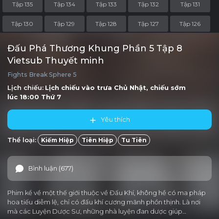
Tập 135
Tập 134
Tập 133
Tập 132
Tập 131
Tập 130
Tập 129
Tập 128
Tập 127
Tập 126
Tập 125
Tập 124
Tập 123
Tập 122
Tập 121
Đấu Phá Thương Khung Phần 5 Tập 8
Vietsub Thuyết minh
Tập 120
Tập 119
Tập 118
Tập 117
Tập 116
Fights Break Sphere 5
Tập 115
Tập 114
Tập 113
Tập 112
Tập 111
Lịch chiếu:
Lịch chiếu vào trưa
Chủ Nhật
, chiếu sớm
lúc 18:00
Thứ 7
Tập 110
Tập 109
Tập 108
Tập 107
Tập 106
Yêu thích
Tập 105
Tập 104
Tập 103
Tập 102
Tập 101
Thể loại:
Kiếm Hiệp
Tiên Hiệp
Tu Tiên
Tập 100-OVA2
Tập 100-OVA1
Tập 100
Tập 99
Tập 98
Tập 97
Tập 96
Tập 95
Tập 94
Tập 93
Bình luận (677)
Tập 92
Tập 91
Tập 90
Tập 89
Tập 88
Phim kể về một thế giới thuộc về Đấu Khí, không hề có ma pháp
Tập 87
Tập 86
Tập 85
Tập 84
Tập 83
hoa tiếu diễm lệ, chỉ có đấu khí cương mãnh phồn thịnh. Là nơi
mà các Luyện Dược Sư, những nhà luyện đan dược giúp…