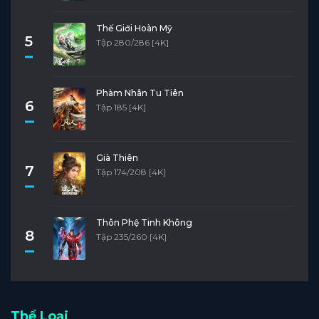
Thế Giới Hoàn Mỹ
5
Tập 280/286 [4K]
Phàm Nhân Tu Tiên
6
Tập 185 [4K]
Già Thiên
7
Tập 174/208 [4K]
Thôn Phệ Tinh Không
8
Tập 235/260 [4K]
Thể Loại