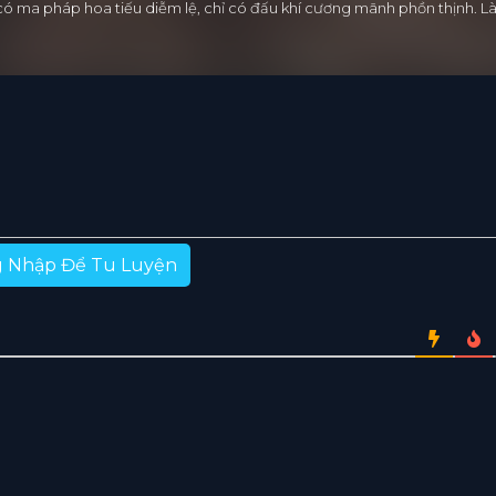
 có ma pháp hoa tiếu diễm lệ, chỉ có đấu khí cương mãnh phồn thịnh.
 Nhập Để Tu Luyện