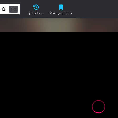
Tìm
Lịch sử xem
Phim yêu thích