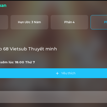
uan
Hẹn Ước 3 Năm
Phần 4
P
 68 Vietsub Thuyết minh
u sớm lúc 18:00
Thứ 7
Yêu thích