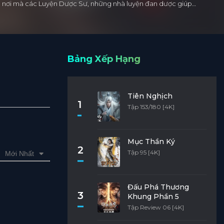
 Là nơi mà các Luyện Dược Sư, những nhà luyện đan dược giúp…
Bảng Xếp Hạng
Tiên Nghịch
1
Tập 153/180 [4K]
Mục Thần Ký
2
Tập 95 [4K]
Mới Nhất
Đấu Phá Thương
3
Khung Phần 5
Tập Review 06 [4K]