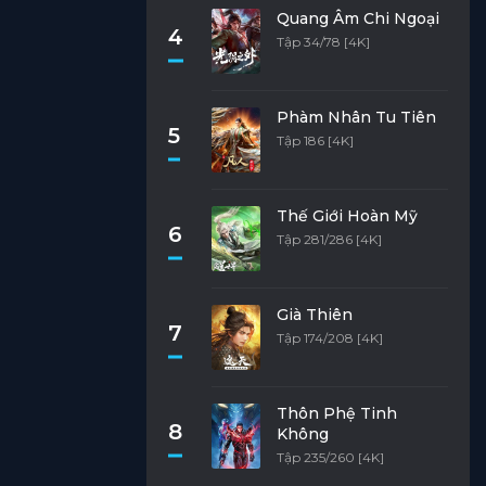
Quang Âm Chi Ngoại
4
Tập 34/78 [4K]
Phàm Nhân Tu Tiên
5
Tập 186 [4K]
Thế Giới Hoàn Mỹ
6
Tập 281/286 [4K]
Già Thiên
7
Tập 174/208 [4K]
Thôn Phệ Tinh
8
Không
Tập 235/260 [4K]