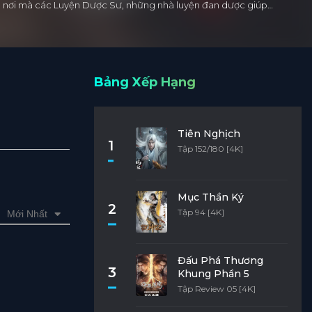
 Là nơi mà các Luyện Dược Sư, những nhà luyện đan dược giúp…
Bảng Xếp Hạng
Tiên Nghịch
1
Tập 152/180 [4K]
Mục Thần Ký
2
Tập 94 [4K]
Mới Nhất
Đấu Phá Thương
3
Khung Phần 5
Tập Review 05 [4K]