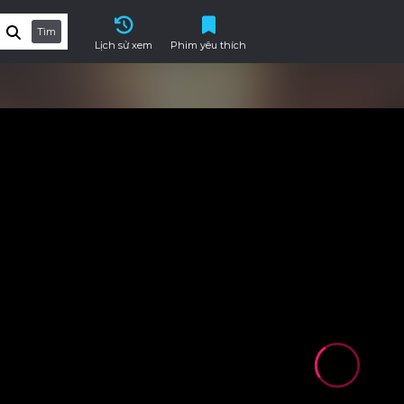
Tìm
Lịch sử xem
Phim yêu thích