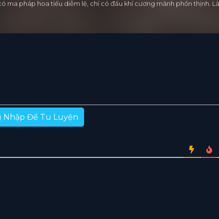
 có ma pháp hoa tiếu diễm lệ, chỉ có đấu khí cương mãnh phồn thịnh.
 Nhập Để Tu Luyện