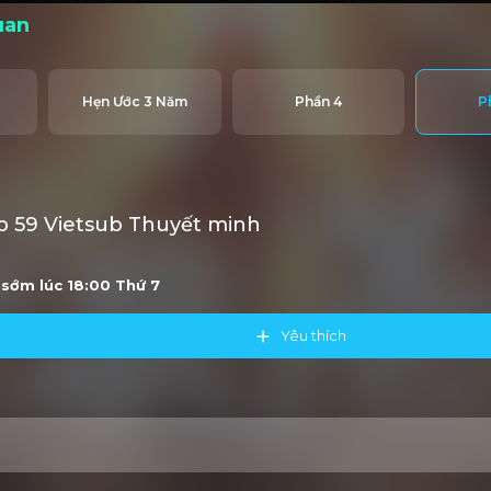
uan
Hẹn Ước 3 Năm
Phần 4
P
 59 Vietsub Thuyết minh
u sớm lúc 18:00
Thứ 7
Yêu thích