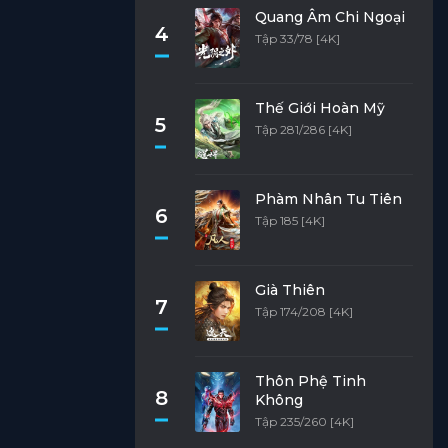
Quang Âm Chi Ngoại
4
Tập 33/78 [4K]
Thế Giới Hoàn Mỹ
5
Tập 281/286 [4K]
Phàm Nhân Tu Tiên
6
Tập 185 [4K]
Già Thiên
7
Tập 174/208 [4K]
Thôn Phệ Tinh
8
Không
Tập 235/260 [4K]