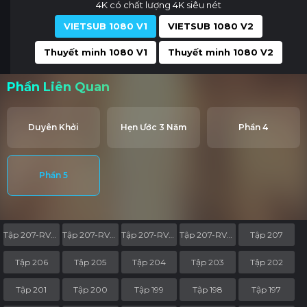
4K có chất lượng 4K siêu nét
VIETSUB 1080 V1
VIETSUB 1080 V2
Thuyết minh 1080 V1
Thuyết minh 1080 V2
Phần Liên Quan
Duyên Khởi
Hẹn Ước 3 Năm
Phần 4
Phần 5
Tập 207-RV06
Tập 207-RV05
Tập 207-RV04
Tập 207-RV03
Tập 207
Tập 206
Tập 205
Tập 204
Tập 203
Tập 202
Tập 201
Tập 200
Tập 199
Tập 198
Tập 197