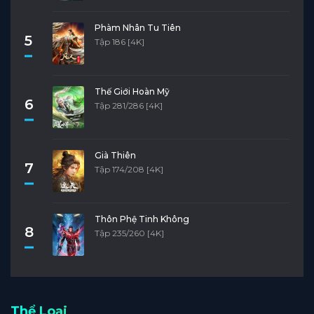
Phàm Nhân Tu Tiên
5
Tập 186 [4K]
Thế Giới Hoàn Mỹ
6
Tập 281/286 [4K]
Già Thiên
7
Tập 174/208 [4K]
Thôn Phệ Tinh Không
8
Tập 235/260 [4K]
Thể Loại