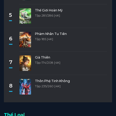
Thế Giới Hoàn Mỹ
5
Tập 281/286 [4K]
Phàm Nhân Tu Tiên
6
Tập 185 [4K]
Già Thiên
7
Tập 174/208 [4K]
Thôn Phệ Tinh Không
8
Tập 235/260 [4K]
Thể Loại