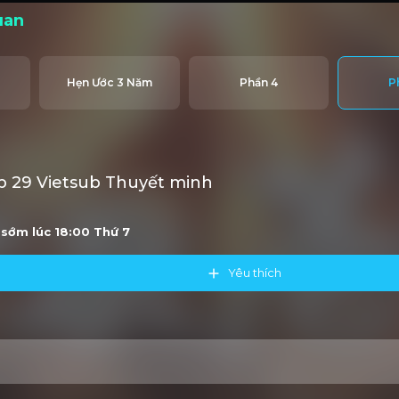
uan
Hẹn Ước 3 Năm
Phần 4
P
 29 Vietsub Thuyết minh
u sớm lúc 18:00
Thứ 7
Yêu thích