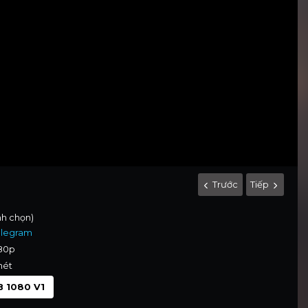
Trước
Tiếp
ình chọn)
elegram
080p
nét
 1080 V1