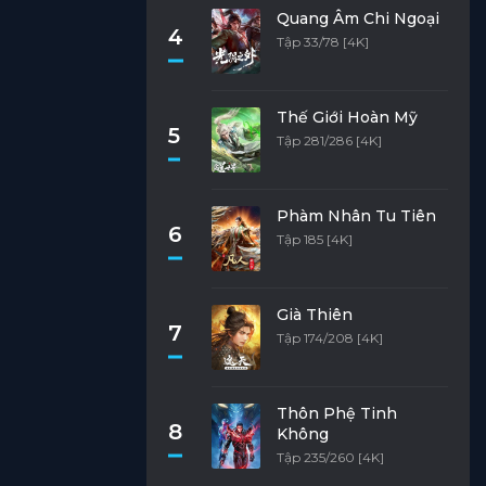
Quang Âm Chi Ngoại
4
Tập 33/78 [4K]
Thế Giới Hoàn Mỹ
5
Tập 281/286 [4K]
Phàm Nhân Tu Tiên
6
Tập 185 [4K]
Già Thiên
7
Tập 174/208 [4K]
Thôn Phệ Tinh
8
Không
Tập 235/260 [4K]