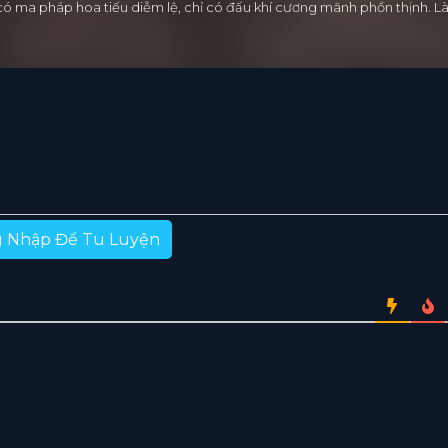
 có ma pháp hoa tiếu diễm lệ, chỉ có đấu khí cương mãnh phồn thịnh.
 Nhập Để Tu Luyện