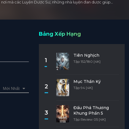
 Là nơi mà các Luyện Dược Sư, những nhà luyện đan dược giúp…
Bảng Xếp Hạng
Tiên Nghịch
1
Tập 152/180 [4K]
Mục Thần Ký
2
Tập 94 [4K]
Mới Nhất
Đấu Phá Thương
3
Khung Phần 5
Tập Review 05 [4K]