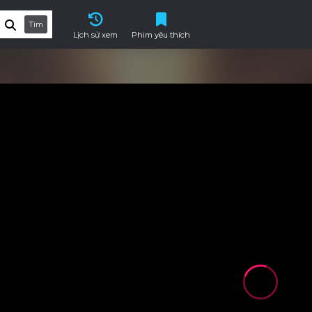
Tìm
Lịch sử xem
Phim yêu thích