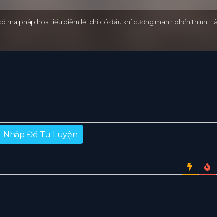
 có ma pháp hoa tiếu diễm lệ, chỉ có đấu khí cương mãnh phồn thịnh.
 Nhập Để Tu Luyện