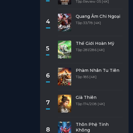
Tập Review 05 [4K]
Quang Âm Chi Ngoại
4
Tập 33/78 [4K]
Thế Giới Hoàn Mỹ
5
Tập 281/286 [4K]
Phàm Nhân Tu Tiên
6
Tập 185 [4K]
Già Thiên
7
Tập 174/208 [4K]
Thôn Phệ Tinh
8
Không