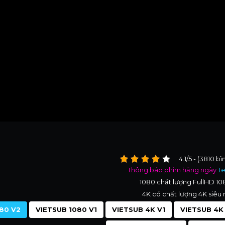
4.1/5 - (3810 b
Thông báo phim hằng ngày
T
1080 chất lượng FullHD 1
4K có chất lượng 4K siêu 
80 V2
VIETSUB 1080 V1
VIETSUB 4K V1
VIETSUB 4K