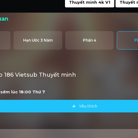
Thuyết minh 4k V1
Thuyết 
uan
Hẹn Ước 3 Năm
Phần 4
P
 186 Vietsub Thuyết minh
u sớm lúc 18:00
Thứ 7
Yêu thích