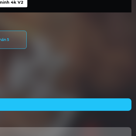
minh 4k V2
hần 5