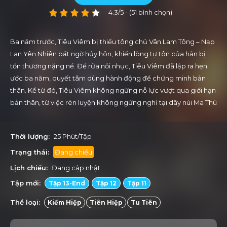
4.3/5 - (51 bình chọn)
Ba năm trước, Tiêu Viêm bị thiếu tông chủ Vân Lam Tông – Nạp
Lan Yên Nhiên bất ngờ hủy hôn, khiến lòng tự tôn của hắn bị
tổn thương nặng nề. Để rửa nỗi nhục, Tiêu Viêm đã lập ra hẹn
ước ba năm, quyết tâm dùng hành động để chứng minh bản
thân. Kể từ đó, Tiêu Viêm không ngừng nỗ lực vượt qua giới hạn
bản thân, từ việc rèn luyện không ngừng nghỉ tại dãy núi Ma Thú
đến việc đối mặt với điều kiện khắc nghiệt tại sa mạc Thái Qua
Nhĩ, từ luyện đan đến chịu đựng nỗi đau đớn tột cùng khi nuốt
Thời lượng:
25 Phút/Tập
dị hỏa, mọi gian khổ đều trở thành bước đệm cho sự trưởng
thành của hắn và chứng minh cho câu nói: “Ba mươi năm Hà
Trạng thái:
Đang chiếu
Đông, ba mươi năm Hà Tây, đừng xem thường thiếu niên
Lịch chiếu:
Đang cập nhật
nghèo!”. Giờ đây, chàng thiếu niên của Tiêu gia quyết không lùi
Tập mới:
Tập 13-End
Tập 12
Tập 11
bước trước bất kỳ thử thách nào. Hành trình trưởng thành và
khẳng định bản thân của Tiêu Viêm vẫn chưa dừng lại ở đó…
Thể loại:
Kiếm Hiệp
Tiên Hiệp
Tu Tiên