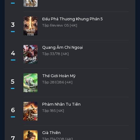
Đấu Phá Thương Khung Phần 5
3
Tập Review 05 [4K]
Quang Âm Chi Ngoại
4
Tập 33/78 [4K]
Thế Giới Hoàn Mỹ
5
Tập 281/286 [4K]
Phàm Nhân Tu Tiên
6
Tập 185 [4K]
Già Thiên
7
Tập 174/208 [4K]