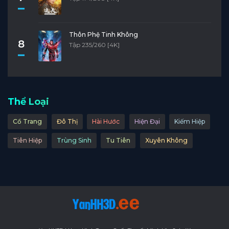
Thôn Phệ Tinh Không
8
Tập 235/260 [4K]
Thể Loại
Cổ Trang
Đô Thị
Hài Hước
Hiện Đại
Kiếm Hiệp
Tiên Hiệp
Trùng Sinh
Tu Tiên
Xuyên Không