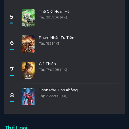
Thế Giới Hoàn Mỹ
5
Tập 281/286 [4K]
Phàm Nhân Tu Tiên
6
Tập 185 [4K]
Già Thiên
7
Tập 174/208 [4K]
Thôn Phệ Tinh Không
8
Tập 235/260 [4K]
Thể Loại