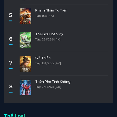
Phàm Nhân Tu Tiên
5
Tập 186 [4K]
Thế Giới Hoàn Mỹ
6
Tập 281/286 [4K]
Già Thiên
7
Tập 174/208 [4K]
Thôn Phệ Tinh Không
8
Tập 235/260 [4K]
Thể Loại